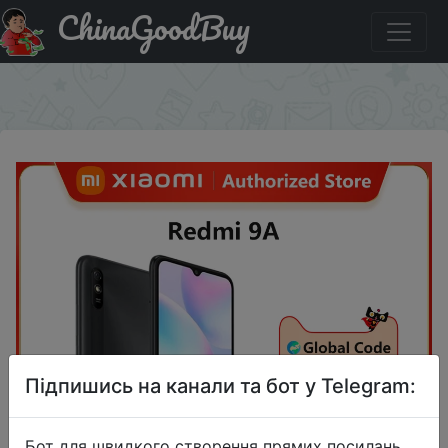
ChinaGoodBuy
Купити на розпродажі Смартфон Xiaomi Redmi 9A,
восемь ядер, экран 6,53 дюйма, 2 ГБ + 32 ГБ
×
Підпишись на канали та бот у Telegram:
Бот для швидкого створення прямих посилань