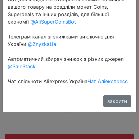
вашого товару на роздліли монет Coins,
Superdeals та інших розділів, для більшої
економії
@AliSuperCoinsBot
2022-07-15
Телеграм канал зі знижками виключно для
Смартфон Xiaomi Redmi 9A,
України
@ZnyzkaUa
восемь ядер, экран 6,53 дюйма, 2
Автоматичний збирач знижок з різних джерел
ГБ + 32 ГБ
@SaleStack
Чат спільноти Aliexpress Україна
Чат Аліекспресс
$95.98
закрити
Sale