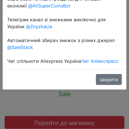
економії
@AliSuperCoinsBot
Телеграм канал зі знижками виключно для
України
@ZnyzkaUa
2022-07-14
Фитнес-браслет HUAWEI Band 7
Автоматичний збирач знижок з різних джерел
@SaleStack
Graphite Black (LEA-B19)
Чат спільноти Aliexpress Україна
Чат Аліекспресс
3499 руб.
закрити
Sale
Перейти до магазину