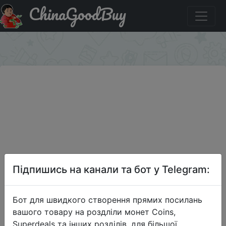
ChinaGoodBuy
Придбати Фитнес-браслет HUAWEI Band 7 Graphite
Black (LEA-B19)
×
Підпишись на канали та бот у Telegram:
Бот для швидкого створення прямих посилань
вашого товару на роздліли монет Coins,
Superdeals та інших розділів, для більшої