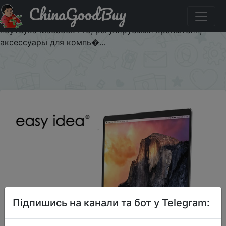
ChinaGoodBuy
Придбати по акціи Портативная подставка для
ноутбука, алюминиевый складной держатель для
ноутбука Macbook Pro, регулируемый кронштейн,
аксессуары для компь�…
×
Підпишись на канали та бот у Telegram: