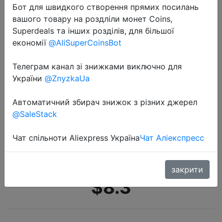
Бот для швидкого створення прямих посилань
вашого товару на роздліли монет Coins,
Superdeals та інших розділів, для більшої
економії
@AliSuperCoinsBot
Телеграм канал зі знижками виключно для
України
@ZnyzkaUa
2022-07-13
Портативная подставка для
Автоматичний збирач знижок з різних джерел
ноутбука, алюминиевый складной
@SaleStack
держатель для ноутбука Macbook
Pro, регулируемый кронштейн,
Чат спільноти Aliexpress Україна
Чат Аліекспресс
аксессуары для компь�…
закрити
$8.3