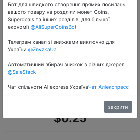
Бот для швидкого створення прямих посилань
вашого товару на роздліли монет Coins,
Superdeals та інших розділів, для більшої
економії
@AliSuperCoinsBot
Телеграм канал зі знижками виключно для
України
@ZnyzkaUa
2022-07-13
Высококачественная сверхъяркая
Автоматичний збирач знижок з різних джерел
Светодиодная лампа C5w,
@SaleStack
светильник для номерного знака
автомобиля, верхнее освещение
Чат спільноти Aliexpress Україна
Чат Аліекспресс
для чтения салона…
закрити
$0.25