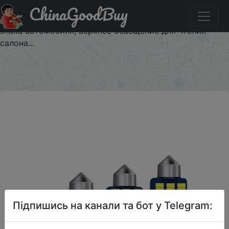
ChinaGoodBuy
Придбати Высококачественная сверхъяркая
Светодиодная лампа C5w, светильник для номерного
знака автомобиля, верхнее освещение для чтения
салона…
×
Підпишись на канали та бот у Telegram: