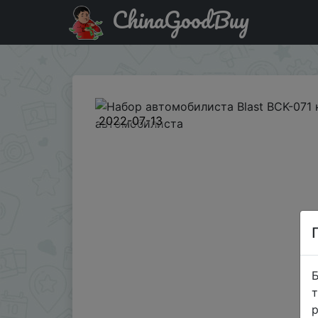
ChinaGoodBuy
Придбати по акціи Набор автомобилиста Blast BCK-07
2022-07-13
Б
т
р