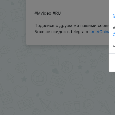
Т
#Mvideo #RU
Поделись с друзьями нашими сервис
А
Больше скидок в telegram
t.me/ChinaG
@
Ч