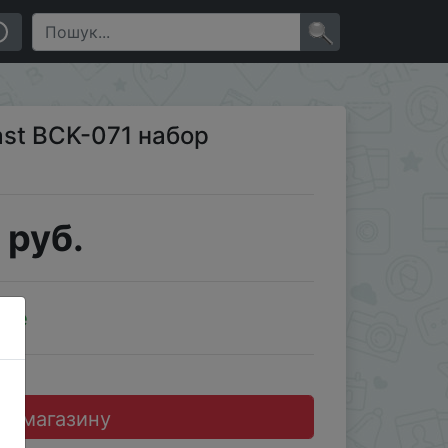
×
st BCK-071 набор
 руб.
ale
до магазину