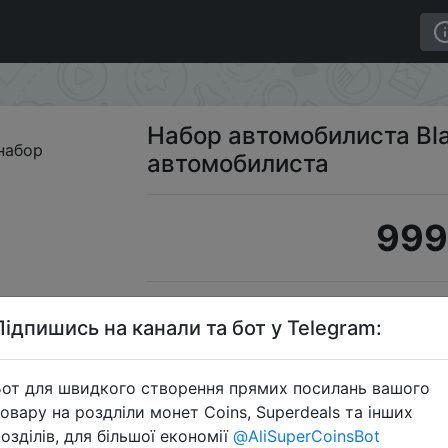
1 набор автомобилиста
Набор автомобилиста Bla
автомобилиста
999
S
Підпишись на канали та бот у Telegram:
от для швидкого створення прямих посилань вашого
овару на роздліли монет Coins, Superdeals та інших
Перейти 
озділів, для більшої економії
@AliSuperCoinsBot