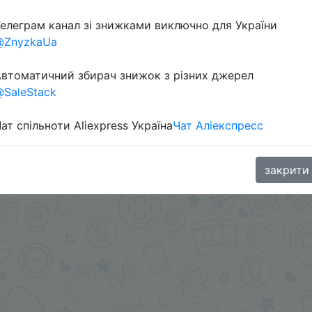
елеграм канал зі знижками виключно для України
@ZnyzkaUa
ами - @SKIDKOVOZ
втоматичний збирач знижок з різних джерел
oodBuy
SaleStack
ат спільноти Aliexpress Україна
Чат Аліекспресс
закрити