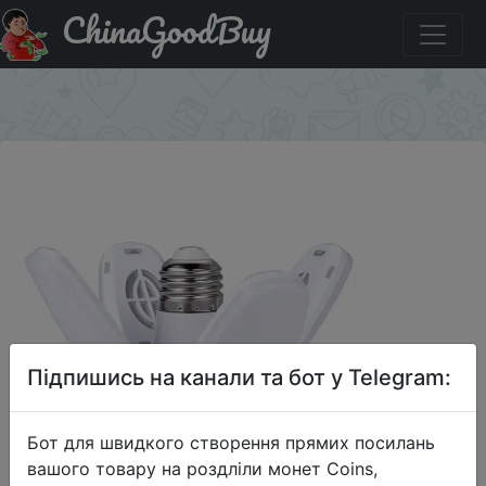
ChinaGoodBuy
Придбати Складная Светодиодная лампа E27, 220 В,
110 В, 28 Вт, 360 °
×
Підпишись на канали та бот у Telegram:
Бот для швидкого створення прямих посилань
вашого товару на роздліли монет Coins,