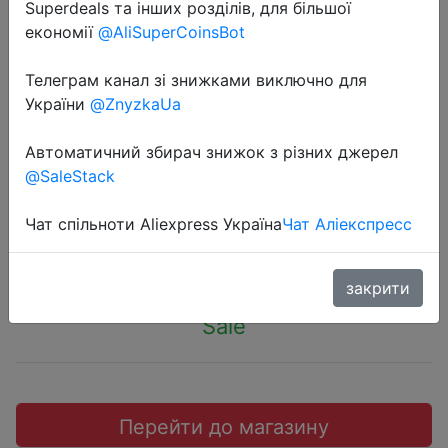
Superdeals та інших розділів, для більшої
економії
@AliSuperCoinsBot
Телеграм канал зі знижками виключно для
України
@ZnyzkaUa
2022-07-12
Складная Светодиодная лампа
Автоматичний збирач знижок з різних джерел
E27, 220 В, 110 В, 28 Вт, 360 °
@SaleStack
Чат спільноти Aliexpress Україна
Чат Аліекспресс
$2.98
закрити
Sale
Перейти до магазину