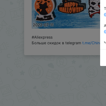
Т
2022-07-11
А
@
#Aliexpress
Ч
Больше скидок в telegram
t.me/ChinaG