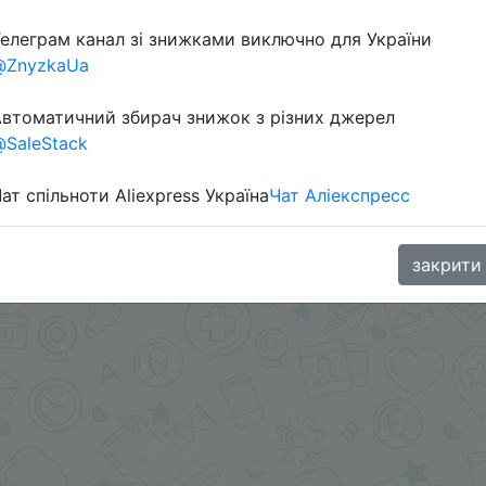
елеграм канал зі знижками виключно для України
@ZnyzkaUa
втоматичний збирач знижок з різних джерел
SaleStack
ат спільноти Aliexpress Україна
Чат Аліекспресс
oodBuy
закрити