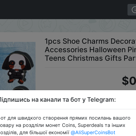
ccessories Halloween Pins Boys Girls Kids Women Teens Ch
1pcs Shoe Charms Decorati
Accessories Halloween Pi
Teens Christmas Gifts Par
$0
Підпишись на канали та бот у Telegram:
S
от для швидкого створення прямих посилань вашого
овару на роздліли монет Coins, Superdeals та інших
озділів, для більшої економії
@AliSuperCoinsBot
Перейти 