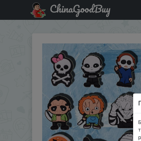
ChinaGoodBuy
Знижка на 1pcs Shoe Charms Decorations Fits for Crocs A
Б
т
р