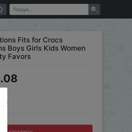
ristmas Gifts Party Favors
×
ons Fits for Crocs
ns Boys Girls Kids Women
ty Favors
.08
ale
до магазину