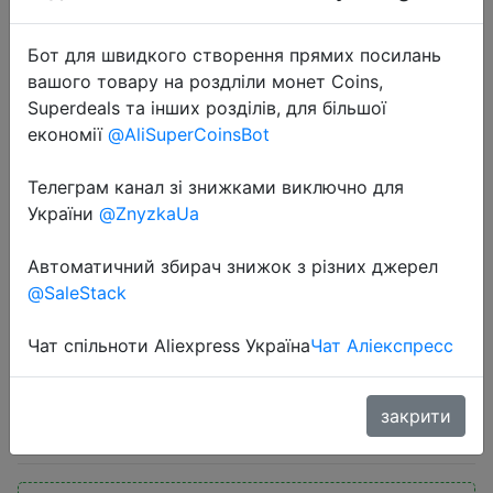
Бот для швидкого створення прямих посилань
вашого товару на роздліли монет Coins,
Superdeals та інших розділів, для більшої
економії
@AliSuperCoinsBot
2022-07-11
Телеграм канал зі знижками виключно для
5 пар Wispy, искусственные
України
@ZnyzkaUa
норковые ресницы, пушистые
Автоматичний збирач знижок з різних джерел
накладные ресницы, кошачий
@SaleStack
глаз, Короткие ресницы, норковые
ресницы, коробки с лотко…
Чат спільноти Aliexpress Україна
Чат Аліекспресс
$0.65
закрити