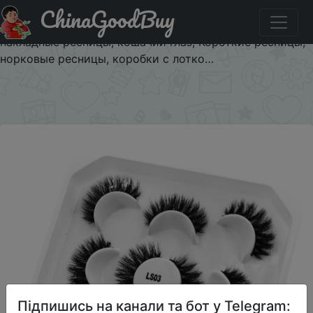
ChinaGoodBuy
Паридбати з промокодом $2/2 5 пар Wispy,
искусственные норковые ресницы, пушистые
накладные ресницы, кошачий глаз, Короткие ресницы,
норковые ресницы, коробки с лотко…
×
Підпишись на канали та бот у Telegram: