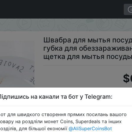
ная губка для обеззараживания, миска, лопатка, щетк
Швабра для мытья посуд
губка для обеззараживан
щетка для мытья посуд
$
Підпишись на канали та бот у Telegram:
S
от для швидкого створення прямих посилань вашого
овару на роздліли монет Coins, Superdeals та інших
озділів, для більшої економії
@AliSuperCoinsBot
Перейти 