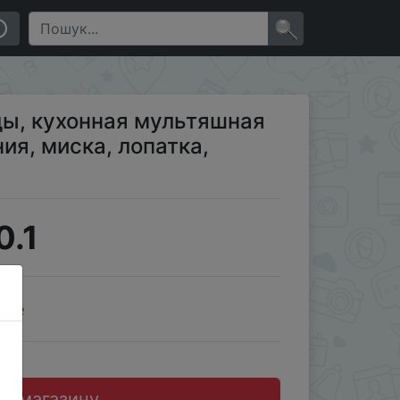
а для мытья посуды
×
ы, кухонная мультяшная
ия, миска, лопатка,
ы
0.1
ale
до магазину