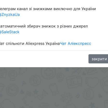
елеграм канал зі знижками виключно для України
@ZnyzkaUa
втоматичний збирач знижок з різних джерел
SaleStack
ат спільноти Aliexpress Україна
Чат Аліекспресс
oodBuy
закрити