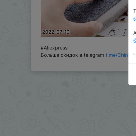
Т
2022-07-10
А
@
#Aliexpress
Ч
Больше скидок в telegram
t.me/ChinaG