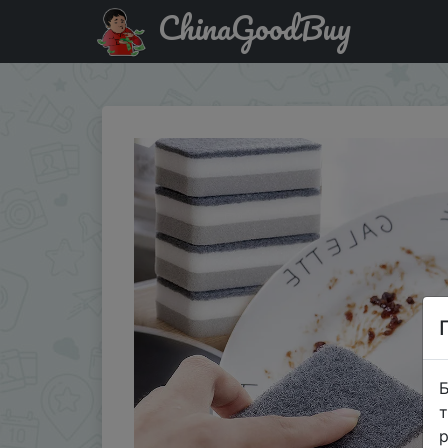
ChinaGoodBuy
Знижка на Швабра для мытья посуды, кухонная мультяш
Б
т
р