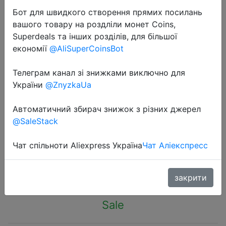
Бот для швидкого створення прямих посилань
вашого товару на роздліли монет Coins,
Superdeals та інших розділів, для більшої
економії
@AliSuperCoinsBot
2022-07-10
Телеграм канал зі знижками виключно для
Карта памяти JASTER флеш-диск
України
@ZnyzkaUa
USB 2,0 64 ГБ, флешка с
Автоматичний збирач знижок з різних джерел
брелоком, с индивидуальным
@SaleStack
логотипом, подарок для бизнеса
Чат спільноти Aliexpress Україна
Чат Аліекспресс
$4
закрити
Sale