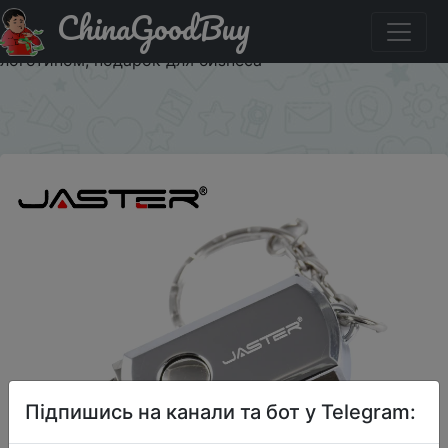
ChinaGoodBuy
Купити на розпродажі Карта памяти JASTER флеш-диск
USB 2,0 64 ГБ, флешка с брелоком, с индивидуальным
логотипом, подарок для бизнеса
×
Підпишись на канали та бот у Telegram: