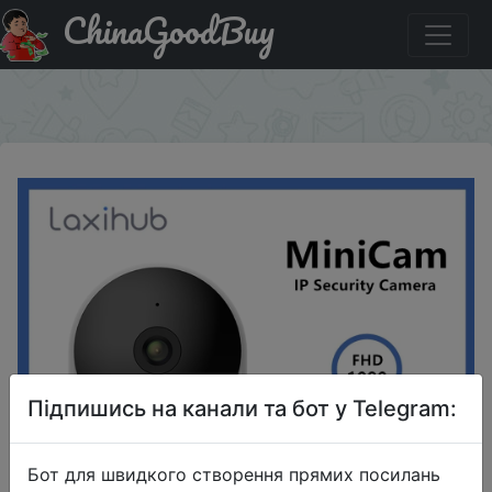
ChinaGoodBuy
Код на знижку $9/24 IP-камера Laxihub, 1080P, Wi-Fi,
2,4 ГГц
×
Підпишись на канали та бот у Telegram:
Бот для швидкого створення прямих посилань