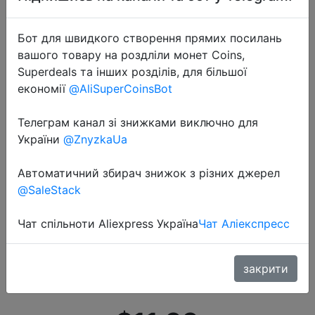
Бот для швидкого створення прямих посилань
вашого товару на роздліли монет Coins,
Superdeals та інших розділів, для більшої
економії
@AliSuperCoinsBot
Телеграм канал зі знижками виключно для
України
@ZnyzkaUa
2022-07-08
Автоматичний збирач знижок з різних джерел
Женские узкие брюки с высокой
@SaleStack
талией WOTWOY, весенние
Чат спільноти Aliexpress Україна
Чат Аліекспресс
офисные брюки свободного кроя с
карманами на молнии розового и
синего цвета
закрити