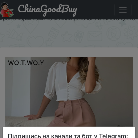
ChinaGoodBuy
Придбати по акціи Женские узкие брюки с высокой
талией WOTWOY, весенние офисные брюки свободного
кроя с карманами на молнии розового и синего цвета
×
Підпишись на канали та бот у Telegram: