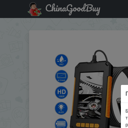
ChinaGoodBuy
Придбати Промышленный эндоскоп P40 с одним и двумя
Б
т
р