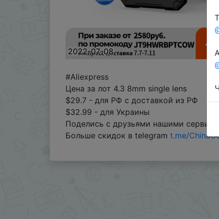
Т
2022-07-08
А
@
#Aliexpress
Ч
Цена за лот 4.3 8mm single lens
$29.7 - для РФ с доставкой из РФ
$32.99 - для Украины
Поделись с друзьями нашими сервис
Больше скидок в telegram
t.me/ChinaG