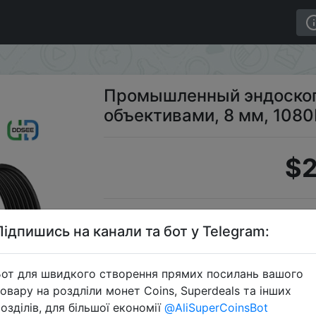
 объективами, 8 мм, 1080P, 4,3 дюйма
Промышленный эндоскоп
объективами, 8 мм, 1080
$2
S
Підпишись на канали та бот у Telegram:
от для швидкого створення прямих посилань вашого
овару на роздліли монет Coins, Superdeals та інших
Перейти 
озділів, для більшої економії
@AliSuperCoinsBot