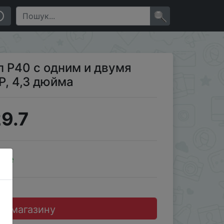
×
 P40 с одним и двумя
P, 4,3 дюйма
9.7
ale
до магазину