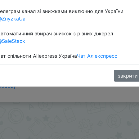
елеграм канал зі знижками виключно для України
@ZnyzkaUa
втоматичний збирач знижок з різних джерел
SaleStack
ат спільноти Aliexpress Україна
Чат Аліекспресс
закрити
ами - @SKIDKOVOZ
oodBuy