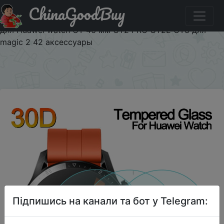
ChinaGoodBuy
Придбати по знижці $1/$1 Новинка потрясающая
защитная пленка закаленное стекло Защита для экрана
для Huawei watch GT 46 мм GT2 PRO GT2E GT3 для
magic 2 42 аксессуары
×
Підпишись на канали та бот у Telegram: