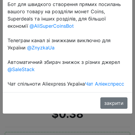
Бот для швидкого створення прямих посилань
вашого товару на роздліли монет Coins,
Superdeals та інших розділів, для більшої
економії
@AliSuperCoinsBot
Телеграм канал зі знижками виключно для
України
@ZnyzkaUa
2022-07-07
Новинка потрясающая защитная
Автоматичний збирач знижок з різних джерел
пленка закаленное стекло Защита
@SaleStack
для экрана для Huawei watch GT
46 мм GT2 PRO GT2E GT3 для
Чат спільноти Aliexpress Україна
Чат Аліекспресс
magic 2 42 аксессуары
закрити
$0.38