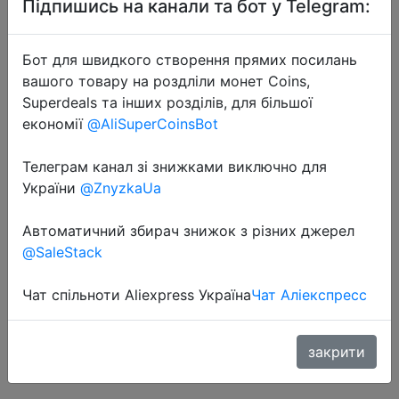
Підпишись на канали та бот у Telegram:
Бот для швидкого створення прямих посилань
вашого товару на роздліли монет Coins,
Superdeals та інших розділів, для більшої
економії
@AliSuperCoinsBot
Телеграм канал зі знижками виключно для
України
@ZnyzkaUa
2022-07-07
Автоматичний збирач знижок з різних джерел
Футболка женская летняя с
@SaleStack
коротким рукавом и принтом, в
Чат спільноти Aliexpress Україна
Чат Аліекспресс
стиле 90-х
закрити
$2.72