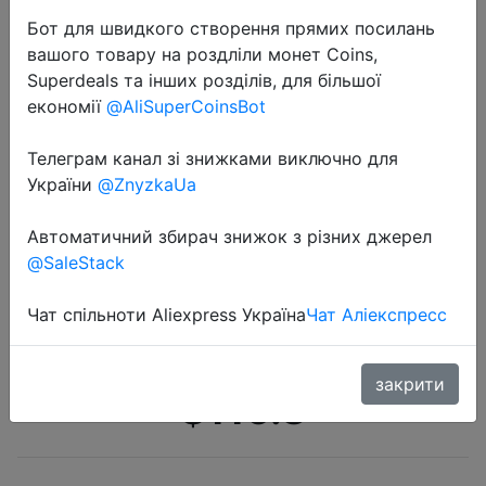
Бот для швидкого створення прямих посилань
вашого товару на роздліли монет Coins,
Superdeals та інших розділів, для більшої
економії
@AliSuperCoinsBot
Телеграм канал зі знижками виключно для
2022-07-07
України
@ZnyzkaUa
Сварочный аппарат HZXVOGEN
Mig, 220 В, безгазовый сварочный
Автоматичний збирач знижок з різних джерел
@SaleStack
аппарат MIG145, подходит для
бытовой пайки с флюсовой
Чат спільноти Aliexpress Україна
Чат Аліекспресс
сердцевиной 0,6 мм и 0,8 мм
закрити
$116.8