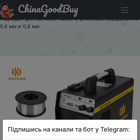
ChinaGoodBuy
Придбати по акціи Сварочный аппарат HZXVOGEN Mig,
220 В, безгазовый сварочный аппарат MIG145,
подходит для бытовой пайки с флюсовой сердцевиной
0,6 мм и 0,8 мм
×
Підпишись на канали та бот у Telegram: