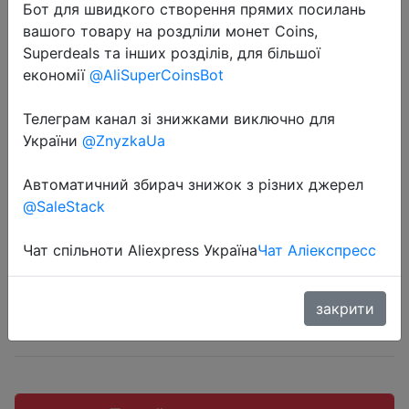
Бот для швидкого створення прямих посилань
вашого товару на роздліли монет Coins,
Superdeals та інших розділів, для більшої
економії
@AliSuperCoinsBot
2022-07-07
Телеграм канал зі знижками виключно для
Многофункциональные
України
@ZnyzkaUa
плоскогубцы для зачистки
проводов, обжимные клещи
Автоматичний збирач знижок з різних джерел
@SaleStack
$7.5
Чат спільноти Aliexpress Україна
Чат Аліекспресс
закрити
Sale