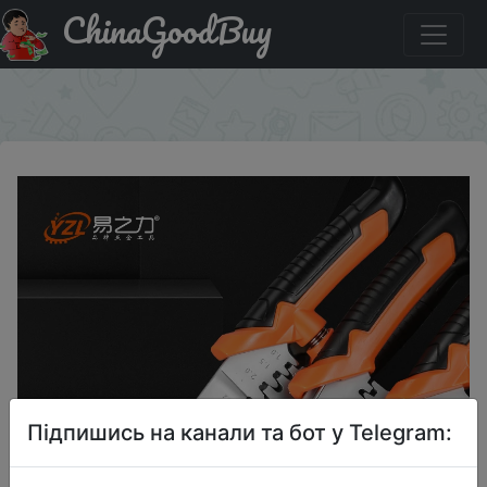
ChinaGoodBuy
Купити на розпродажі Многофункциональные
плоскогубцы для зачистки проводов, обжимные клещи
×
Підпишись на канали та бот у Telegram: