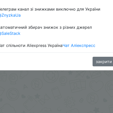
елеграм канал зі знижками виключно для України
в телеграм каналі:
@ZnyzkaUa
втоматичний збирач знижок з різних джерел
SaleStack
ат спільноти Aliexpress Україна
Чат Аліекспресс
закрити