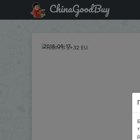
ChinaGoodBuy
Придбати по знижці GBmidyear18617RU3 redmi 5 3+32 
2018-06-17
Б
т
р