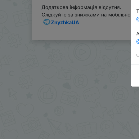
Додаткова інформація відсутня.
Т
Слідкуйте за знижками на мобільному, 
ZnyzhkaUA
А
@
Ч