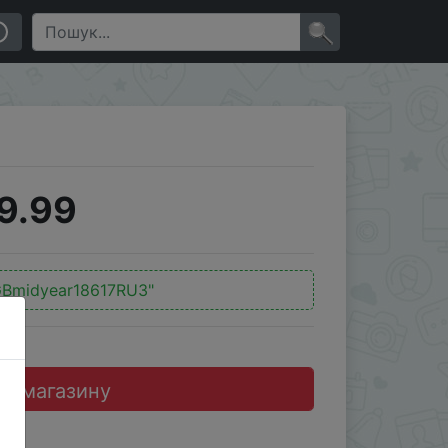
×
9.99
GBmidyear18617RU3"
до магазину