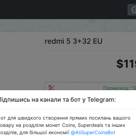
EU
redmi 5 3+32 EU
$11
Промокод:
"
Підпишись на канали та бот у Telegram:
от для швидкого створення прямих посилань вашого
Перейти 
овару на роздліли монет Coins, Superdeals та інших
озділів, для більшої економії
@AliSuperCoinsBot