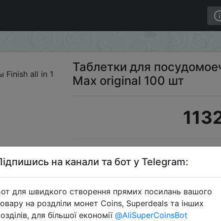
n 1 Max original 100 шт
Таблетки для посудомоечн
Max original 100 шт
1132
S
Підпишись на канали та бот у Telegram:
от для швидкого створення прямих посилань вашого
овару на роздліли монет Coins, Superdeals та інших
Перейти 
озділів, для більшої економії
@AliSuperCoinsBot