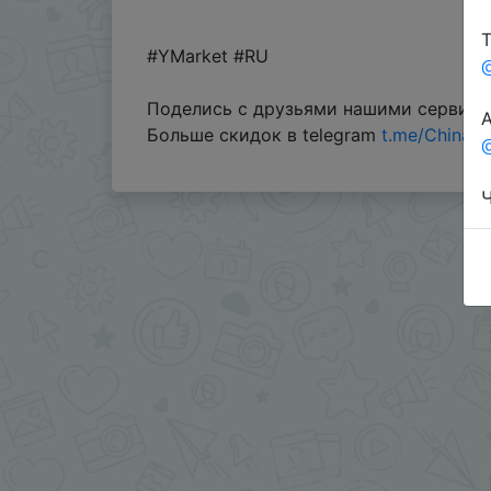
Т
#YMarket #RU
Поделись с друзьями нашими сервис
А
Больше скидок в telegram
t.me/ChinaG
@
Ч