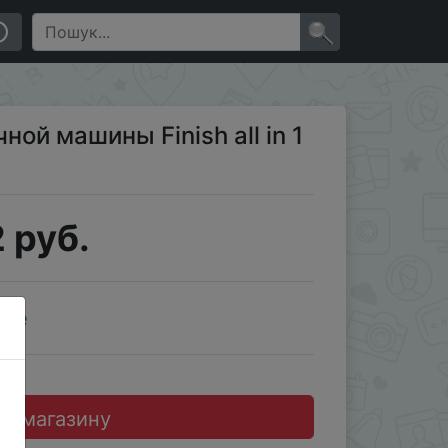
×
ой машины Finish all in 1
 руб.
ale
до магазину