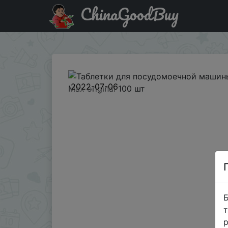
ChinaGoodBuy
Акція на Таблетки для посудомоечной машины Finish all i
2022-07-06
Б
т
р