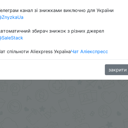
елеграм канал зі знижками виключно для України
@ZnyzkaUa
ами - @SKIDKOVOZ
втоматичний збирач знижок з різних джерел
oodBuy
SaleStack
ат спільноти Aliexpress Україна
Чат Аліекспресс
закрити