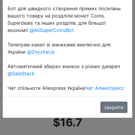
Бот для швидкого створення прямих посилань
вашого товару на роздліли монет Coins,
Superdeals та інших розділів, для більшої
економії
@AliSuperCoinsBot
Телеграм канал зі знижками виключно для
2022-07-06
України
@ZnyzkaUa
Женский Большой Вместительный
рюкзак, кошельки,
Автоматичний збирач знижок з різних джерел
Высококачественная кожаная
@SaleStack
женская винтажная сумка,
Чат спільноти Aliexpress Україна
Чат Аліекспресс
школьные сумки, дорожный
рюкзак, …
закрити
$16.7