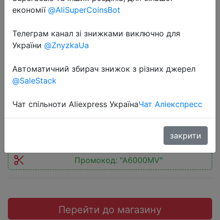
економії
@AliSuperCoinsBot
Телеграм канал зі знижками виключно для
України
@ZnyzkaUa
2022-07-06
Монитор HUAWEI MateView GT
Автоматичний збирач знижок з різних джерел
@SaleStack
Standard Edition 34''
Чат спільноти Aliexpress Україна
Чат Аліекспресс
30999 руб.
закрити
Промокод:
"A6000MV"
Перейти до магазину