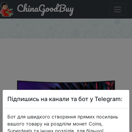
ChinaGoodBuy
Промокод на знижку A6000MV Монитор HUAWEI
MateView GT Standard Edition 34''
×
Підпишись на канали та бот у Telegram:
Бот для швидкого створення прямих посилань
вашого товару на роздліли монет Coins,
Superdeals та інших розділів, для більшої