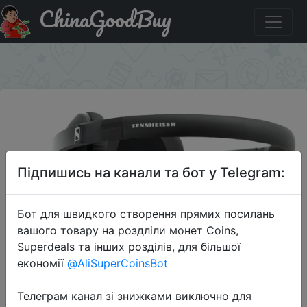
ChinaGoodBuy
Придбати Наушники с микрофоном Sennheiser HD
2.20s Black
×
Підпишись на канали та бот у Telegram:
Бот для швидкого створення прямих посилань
вашого товару на роздліли монет Coins,
Superdeals та інших розділів, для більшої
2022-07-05
економії
@AliSuperCoinsBot
Наушники с микрофоном
Телеграм канал зі знижками виключно для
Sennheiser HD 2.20s Black