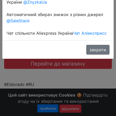
України
@ZnyzkaUa
999 руб.
Автоматичний збирач знижок з різних джерел
@SaleStack
Чат спільноти Aliexpress Україна
Чат Аліекспресс
Sale
закрити
Перейти до магазину
#Eldorado #RU
Больше скидок в telegram
t.me/ChinaGoodBuy
Цей сайт використовує Cookies
🍪 Підтвердіть
згоду на їх зберігання та використання
прийняти
відхилити