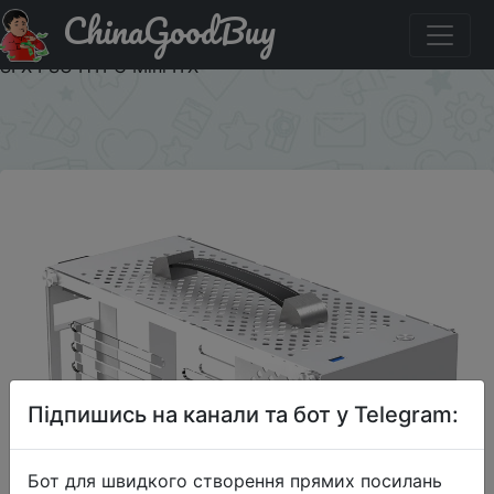
ChinaGoodBuy
Акція на Шасси PcCooler I100 A4, чехол для маленького
настольного компьютера, поддержка i7 11700 RTX3080
SFX PSU HTPC Mini ITX
×
Підпишись на канали та бот у Telegram:
Бот для швидкого створення прямих посилань