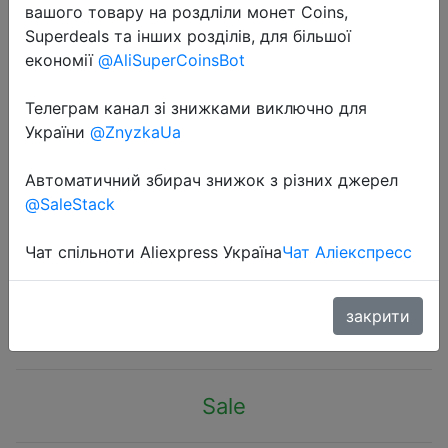
вашого товару на роздліли монет Coins,
Superdeals та інших розділів, для більшої
економії
@AliSuperCoinsBot
Телеграм канал зі знижками виключно для
України
@ZnyzkaUa
2022-07-04
Шасси PcCooler I100 A4, чехол для
Автоматичний збирач знижок з різних джерел
маленького настольного
@SaleStack
компьютера, поддержка i7 11700
RTX3080 SFX PSU HTPC Mini ITX
Чат спільноти Aliexpress Україна
Чат Аліекспресс
$75.41
закрити
Sale