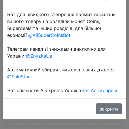
Бот для швидкого створення прямих посилань
вашого товару на роздліли монет Coins,
Superdeals та інших розділів, для більшої
економії
@AliSuperCoinsBot
2022-07-04
Телеграм канал зі знижками виключно для
портативный ручной пылесос
України
@ZnyzkaUa
MIDEA 20S 400вт home appliance
Автоматичний збирач знижок з різних джерел
пылесос ручной для дома
@SaleStack
вертикальный для уборки пола и
ковров
Чат спільноти Aliexpress Україна
Чат Аліекспресс
3190 руб.
закрити