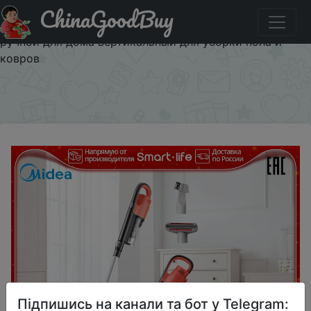
ChinaGoodBuy
Купити по знижці $35.22/84.8 портативный ручной
пылесос MIDEA 20S 400вт home appliance пылесос
ручной для дома вертикальный для уборки пола и
ковров
×
Підпишись на канали та бот у Telegram: