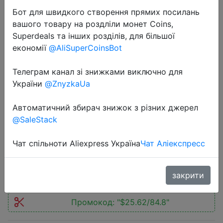
Бот для швидкого створення прямих посилань
вашого товару на роздліли монет Coins,
Superdeals та інших розділів, для більшої
економії
@AliSuperCoinsBot
2022-07-04
Телеграм канал зі знижками виключно для
Напольные вентиляторы DEERMA
України
@ZnyzkaUa
DEM-FD15W инвертор постоянного
Автоматичний збирач знижок з різних джерел
тока, 5 лезвий в форме крыла,
@SaleStack
вентилятор
Чат спільноти Aliexpress Україна
Чат Аліекспресс
3790 руб.
закрити
Промокод:
"$25.62/84.8"