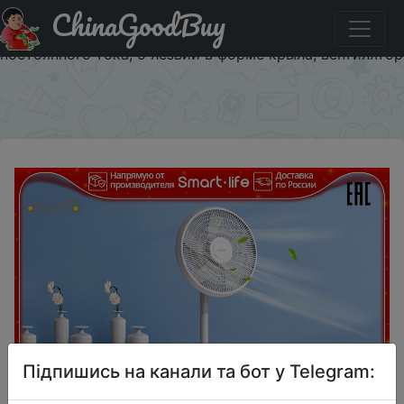
ChinaGoodBuy
Придбати по знижці $25.62/84.8 Напольные
вентиляторы DEERMA DEM-FD15W инвертор
постоянного тока, 5 лезвий в форме крыла, вентилятор
×
Підпишись на канали та бот у Telegram: