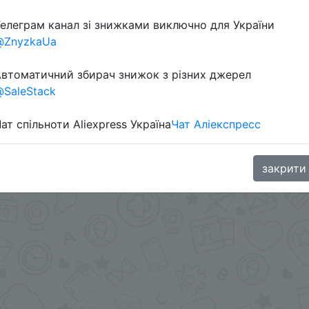
елеграм канал зі знижками виключно для України
@ZnyzkaUa
втоматичний збирач знижок з різних джерел
SaleStack
ат спільноти Aliexpress Україна
Чат Аліекспресс
oodBuy
закрити