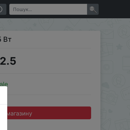
×
5 Вт
2.5
ale
до магазину