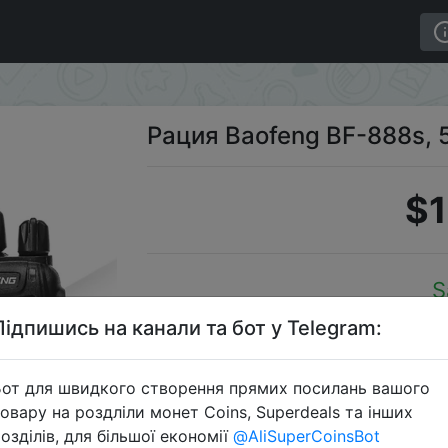
Рация Baofeng BF-888s, 
$1
S
Підпишись на канали та бот у Telegram:
от для швидкого створення прямих посилань вашого
Перейти 
овару на роздліли монет Coins, Superdeals та інших
озділів, для більшої економії
@AliSuperCoinsBot