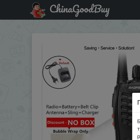
ChinaGoodBuy
Знижка на Рация Baofeng BF-888s, 5 Вт
Б
т
р