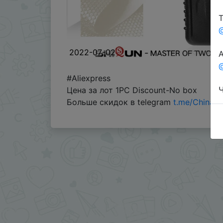
Т
2022-07-02
А
@
#Aliexpress
Ч
Цена за лот 1PC Discount-No box
Больше скидок в telegram
t.me/ChinaG