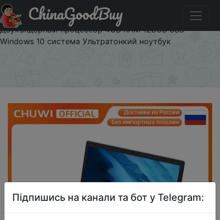
ChinaGoodBuy
Купити на розпродажі ноутбук CHUWI HeroBook Air
11,6-дюймов IPS экран Intel Celeron N4020
Двухъядерный процессор 4GB RAM 128GB SSD
Windows 10 система Ультратонкий ноутбук
×
Підпишись на канали та бот у Telegram: