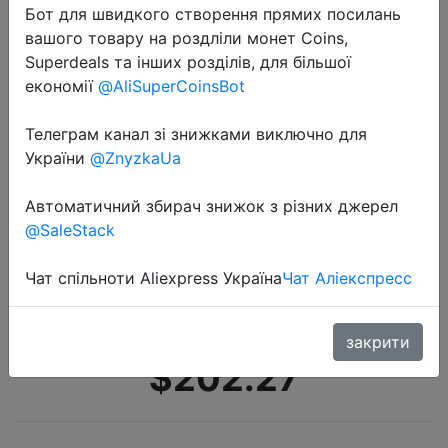
Бот для швидкого створення прямих посилань
вашого товару на роздліли монет Coins,
Superdeals та інших розділів, для більшої
економії
@AliSuperCoinsBot
Телеграм канал зі знижками виключно для
України
@ZnyzkaUa
2022-07-02
ноутбук CHUWI HeroBook Air 11,6-
Автоматичний збирач знижок з різних джерел
дюймов IPS экран Intel Celeron
@SaleStack
N4020 Двухъядерный процессор
4GB RAM 128GB SSD Windows 10
Чат спільноти Aliexpress Україна
Чат Аліекспресс
система Ультратонкий ноутбук
закрити
$202.27