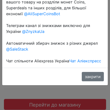
вашого товару на роздліли монет Coins,
Superdeals та інших розділів, для більшої
економії
@AliSuperCoinsBot
Телеграм канал зі знижками виключно для
2022-07-02
України
@ZnyzkaUa
Женское кольцо с
геометрическим крестом, 6 шт.
Автоматичний збирач знижок з різних джерел
@SaleStack
$0.26
Чат спільноти Aliexpress Україна
Чат Аліекспресс
закрити
Промокод:
"$1/1"
Перейти до магазину