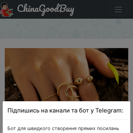
ChinaGoodBuy
Придбати по знижці $1/1 Женское кольцо с
геометрическим крестом, 6 шт.
×
Підпишись на канали та бот у Telegram:
Бот для швидкого створення прямих посилань