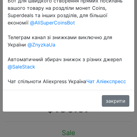
Бот для швидкого створення прямих посилань
вашого товару на роздліли монет Coins,
Superdeals та інших розділів, для більшої
економії
@AliSuperCoinsBot
Телеграм канал зі знижками виключно для
2022-07-01
України
@ZnyzkaUa
Планшет realme Pad Mini на
Android, аккумулятор 6400 мАч,
Автоматичний збирач знижок з різних джерел
@SaleStack
большой дисплей 8,7 дюйма, 7,6
мм, ультратонкий, мощный
Чат спільноти Aliexpress Україна
Чат Аліекспресс
процессор Unisoc T616
закрити
$180.67
Sale