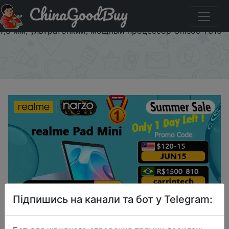
ChinaGoodBuy
Знижка на Планшет realme Pad Mini на Android,
аккумулятор 6400 мАч, большой дисплей 8,7 дюйма,
7,6 мм, ультратонкий, мощный процессор Unisoc T616
×
Підпишись на канали та бот у Telegram: