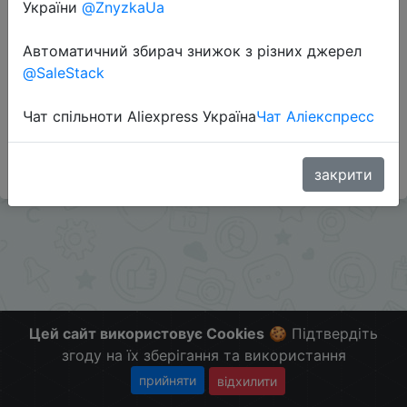
Перейти до магазину
України
@ZnyzkaUa
Автоматичний збирач знижок з різних джерел
@SaleStack
Додаткова інформація відсутня.
Слідкуйте за знижками на мобільному, в телеграм
Чат спільноти Aliexpress Україна
Чат Аліекспресс
каналі:
ZnyzhkaUA
закрити
Цей сайт використовує Cookies
🍪 Підтвердіть
згоду на їх зберігання та використання
прийняти
відхилити