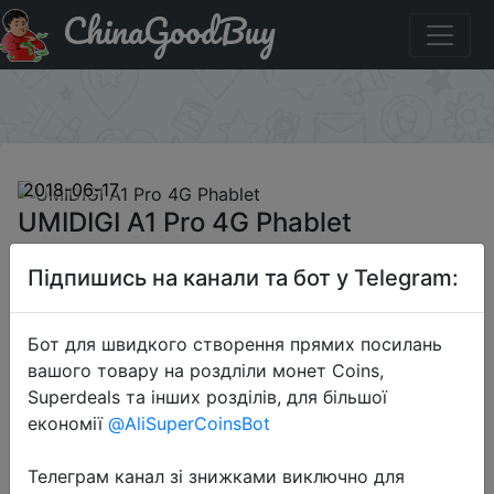
ChinaGoodBuy
Промокод на знижку 618GBcoupon01 UMIDIGI A1 Pro 4G
Phablet
×
2018-06-17
UMIDIGI A1 Pro 4G Phablet
Підпишись на канали та бот у Telegram:
$99.99
Бот для швидкого створення прямих посилань
вашого товару на роздліли монет Coins,
Промокод:
"618GBcoupon01"
Superdeals та інших розділів, для більшої
економії
@AliSuperCoinsBot
Телеграм канал зі знижками виключно для