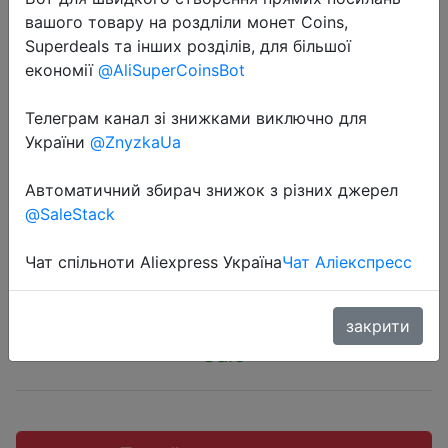
вашого товару на роздліли монет Coins,
Superdeals та інших розділів, для більшої
економії
@AliSuperCoinsBot
2022-07-01
Телеграм канал зі знижками виключно для
Детский хлопковый комбинезон, с
України
@ZnyzkaUa
круглым вырезом и коротким
Автоматичний збирач знижок з різних джерел
рукавом
@SaleStack
Чат спільноти Aliexpress Україна
Чат Аліекспресс
$1.75
закрити
Sale