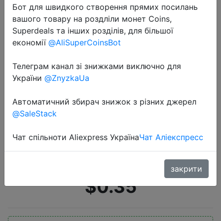
Бот для швидкого створення прямих посилань
вашого товару на роздліли монет Coins,
Superdeals та інших розділів, для більшої
економії
@AliSuperCoinsBot
Телеграм канал зі знижками виключно для
України
@ZnyzkaUa
2022-06-30
Креативный брелок для ключей с
Автоматичний збирач знижок з різних джерел
забавными животными, попой,
@SaleStack
милой щенок, утка, динозавр,
кукла, забавный брелок с попой,
Чат спільноти Aliexpress Україна
Чат Аліекспресс
индивидуальный р…
закрити
$0.35