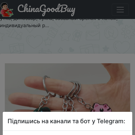
ChinaGoodBuy
Придбати по знижці $1/1 Креативный брелок для
ключей с забавными животными, попой, милой щенок,
утка, динозавр, кукла, забавный брелок с попой,
индивидуальный р…
×
Підпишись на канали та бот у Telegram: