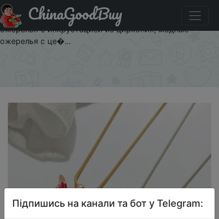
ChinaGoodBuy
Придбати по знижці $1/1 Ожерелье с подвеской в виде
цветка, бабочки, капли, винтажные геометрические
ожерелья с инкрустацией из циркония, модные
ожерелья с це�…
×
Підпишись на канали та бот у Telegram: