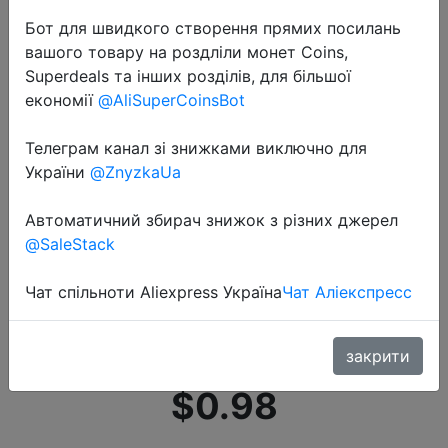
Бот для швидкого створення прямих посилань
вашого товару на роздліли монет Coins,
Superdeals та інших розділів, для більшої
економії
@AliSuperCoinsBot
Телеграм канал зі знижками виключно для
2022-06-29
України
@ZnyzkaUa
Ожерелье с подвеской в виде
цветка, бабочки, капли,
Автоматичний збирач знижок з різних джерел
винтажные геометрические
@SaleStack
ожерелья с инкрустацией из
Чат спільноти Aliexpress Україна
Чат Аліекспресс
циркония, модные ожерелья с
це�…
закрити
$0.98