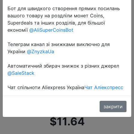
Бот для швидкого створення прямих посилань
вашого товару на роздліли монет Coins,
Superdeals та інших розділів, для більшої
економії
@AliSuperCoinsBot
Телеграм канал зі знижками виключно для
2022-06-29
України
@ZnyzkaUa
Светодиодный фонарик для
повседневного использования,
Автоматичний збирач знижок з різних джерел
портативный уличный мини-
@SaleStack
фонарь для самообороны,
Чат спільноти Aliexpress Україна
Чат Аліекспресс
мощный стробоскоп для
походо�…
закрити
$11.64