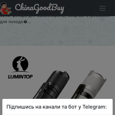
ChinaGoodBuy
Придбати по знижці $1/1 Светодиодный фонарик для
повседневного использования, портативный уличный
мини-фонарь для самообороны, мощный стробоскоп
для походо�…
×
Підпишись на канали та бот у Telegram: