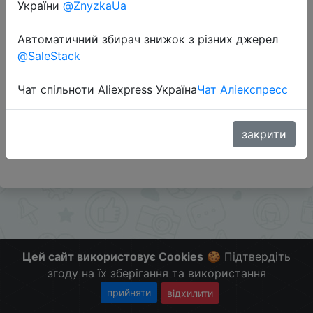
України
@ZnyzkaUa
Автоматичний збирач знижок з різних джерел
Перейти до магазину
@SaleStack
Чат спільноти Aliexpress Україна
Чат Аліекспресс
Додаткова інформація відсутня.
Слідкуйте за знижками на мобільному, в телеграм
каналі:
закрити
ZnyzhkaUA
Цей сайт використовує Cookies
🍪 Підтвердіть
згоду на їх зберігання та використання
прийняти
відхилити