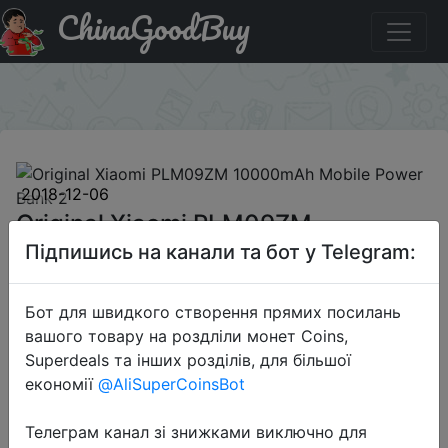
ChinaGoodBuy
Купити по знижці GBAFFYL115 Original Xiaomi PLM09ZM
10000mAh Mobile Power Bank 2
×
2018-12-06
Original Xiaomi PLM09ZM
10000mAh Mobile Power Bank 2
Підпишись на канали та бот у Telegram:
Бот для швидкого створення прямих посилань
$16.99
вашого товару на роздліли монет Coins,
Superdeals та інших розділів, для більшої
економії
@AliSuperCoinsBot
Промокод:
"GBAFFYL115"
Телеграм канал зі знижками виключно для