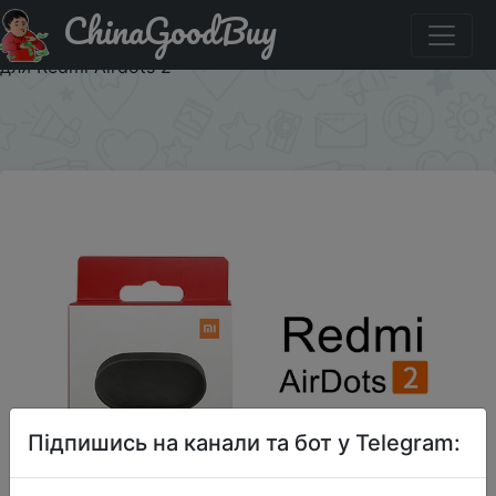
ChinaGoodBuy
Акція на Оригинальные наушники Xiaomi Redmi Airdots
2, беспроводные наушники с микрофоном, гарнитура
для Redmi Airdots 2
×
Підпишись на канали та бот у Telegram: