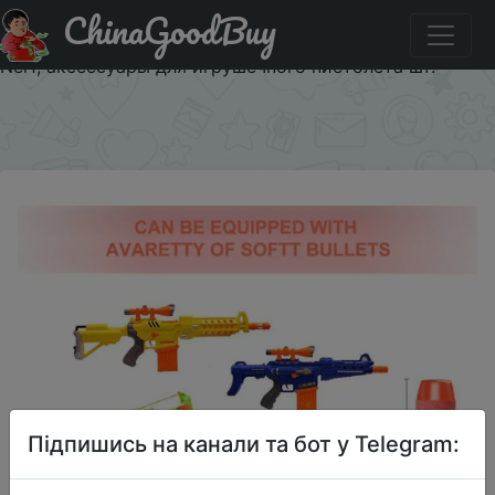
ChinaGoodBuy
Акція на Пули для Nerf, мягкие, с полым отверстием,
100 см, запасные дротики для Nerf 7,2, для бластеров
Nerf, аксессуары для игрушечного пистолета шт.
×
Підпишись на канали та бот у Telegram: