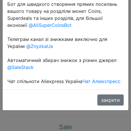
Бот для швидкого створення прямих посилань
вашого товару на роздліли монет Coins,
Superdeals та інших розділів, для більшої
економії
@AliSuperCoinsBot
Телеграм канал зі знижками виключно для
2022-06-28
України
@ZnyzkaUa
Пули для Nerf, мягкие, с полым
отверстием, 100 см, запасные
Автоматичний збирач знижок з різних джерел
дротики для Nerf 7,2, для
@SaleStack
бластеров Nerf, аксессуары для
игрушечного пистолета шт.
Чат спільноти Aliexpress Україна
Чат Аліекспресс
закрити
$4.15
Sale