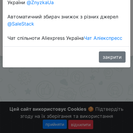
Перейти до магазину
України
@ZnyzkaUa
Автоматичний збирач знижок з різних джерел
@SaleStack
Высокотоковые. В Украину РФ не отправляют.
Применяются поинты. Поделился Paly4.
Чат спільноти Aliexpress Україна
Чат Аліекспресс
Больше скидок в телеграмм
t.me/ChinaGoodBuy
закрити
Цей сайт використовує Cookies
🍪 Підтвердіть
згоду на їх зберігання та використання
прийняти
відхилити