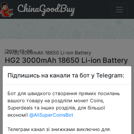
ChinaGoodBuy
Купити на розпродажі HG2 3000mAh 18650 Li-ion
Battery
×
2018-12-06
HG2 3000mAh 18650 Li-ion Battery
Підпишись на канали та бот у Telegram:
$19.26
Бот для швидкого створення прямих посилань
вашого товару на роздліли монет Coins,
Discount
Superdeals та інших розділів, для більшої
економії
@AliSuperCoinsBot
Телеграм канал зі знижками виключно для