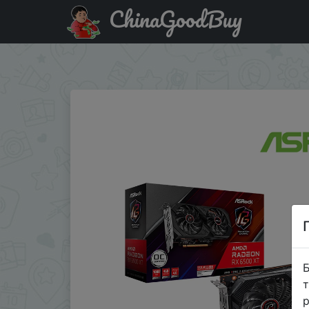
ChinaGoodBuy
Купити по знижці $20/20 ASROCK AMD Radeon RX 6500
Intel десктопная материнская плата
Б
т
р