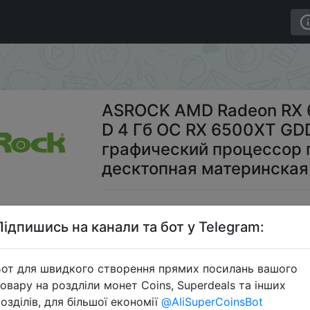
 XT Phantom Gaming D 4 Гб OC RX 6500XT GDDR6 64-bi
ASROCK AMD Radeon RX 
D 4 Гб OC RX 6500XT GD
графический процессор 
десктопная материнская
$24
Підпишись на канали та бот у Telegram:
от для швидкого створення прямих посилань вашого
Промо
овару на роздліли монет Coins, Superdeals та інших
озділів, для більшої економії
@AliSuperCoinsBot