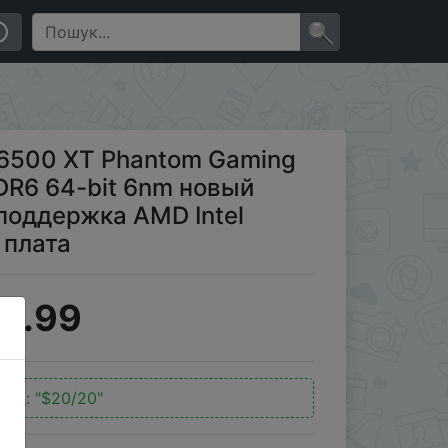
t 6nm новый графический процессор поддержка AMD
×
6500 XT Phantom Gaming
DR6 64-bit 6nm новый
поддержка AMD Intel
 плата
9.99
код:
"$20/20"