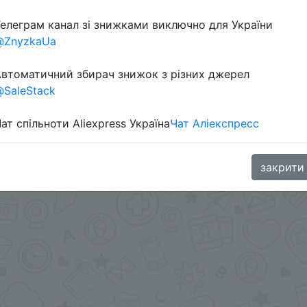
елеграм канал зі знижками виключно для України
Перейти 
@ZnyzkaUa
втоматичний збирач знижок з різних джерел
SaleStack
ат спільноти Aliexpress Україна
Чат Аліекспресс
oodBuy
закрити