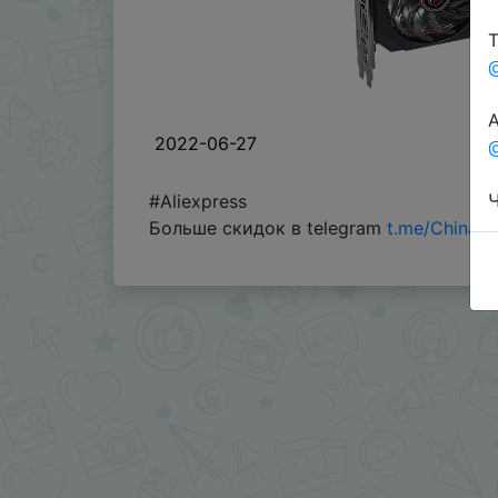
Т
А
2022-06-27
@
Ч
#Aliexpress
Больше скидок в telegram
t.me/ChinaG