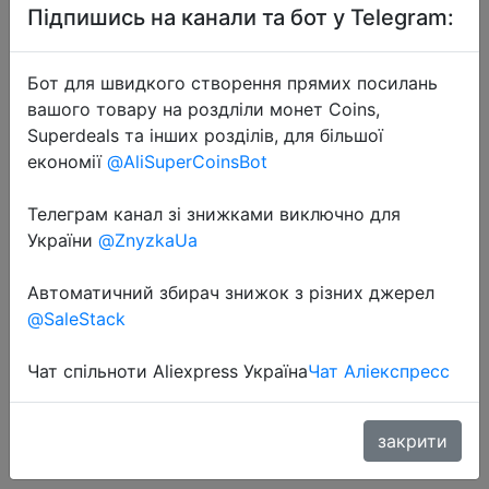
Підпишись на канали та бот у Telegram:
Бот для швидкого створення прямих посилань
вашого товару на роздліли монет Coins,
Superdeals та інших розділів, для більшої
економії
@AliSuperCoinsBot
2022-06-27
Фритюрница YAXIICASS без масла,
Телеграм канал зі знижками виключно для
умная домашняя фритюрница
України
@ZnyzkaUa
большой емкости 8 л,
Автоматичний збирач знижок з різних джерел
многофункциональная
@SaleStack
электрическая фритюрница без
масла с се…
Чат спільноти Aliexpress Україна
Чат Аліекспресс
1550.59 руб.
закрити