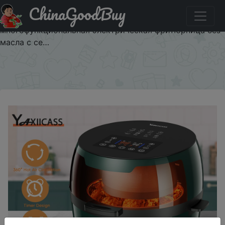
ChinaGoodBuy
Знижка на Фритюрница YAXIICASS без масла, умная
домашняя фритюрница большой емкости 8 л,
многофункциональная электрическая фритюрница без
масла с се…
×