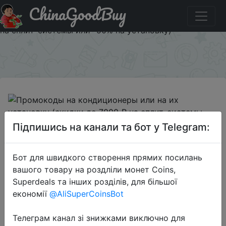
ChinaGoodBuy
Паридбати з промокодом SUMMER Промокоды на
кондиционеры или на их установку (скидки до 7000 ₽
на сплит-системы или -50% на установку)
×
2022-06-27
Підпишись на канали та бот у Telegram:
Промокоды на кондиционеры или
на их установку (скидки до 7000 ₽
Бот для швидкого створення прямих посилань
на сплит-системы или -50% на
вашого товару на роздліли монет Coins,
установку)
Superdeals та інших розділів, для більшої
економії
@AliSuperCoinsBot
50 %
Телеграм канал зі знижками виключно для