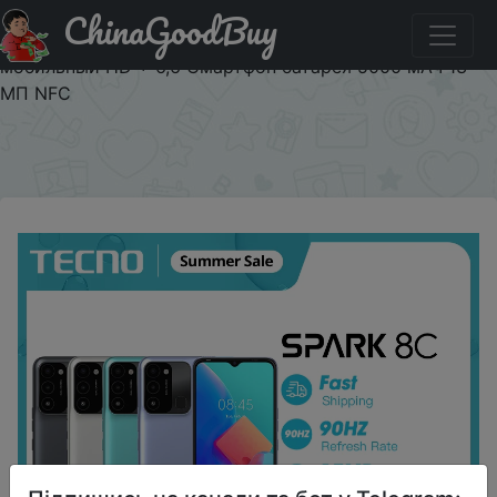
ChinaGoodBuy
Купити по знижці $7/110 Новые оригинальные сотовые
телефоны Tecno SPARK 8C 4 + 64 Гб Unisoc T606
мобильный HD + 6,6 Смартфон батарея 5000 мАч 13
МП NFC
×