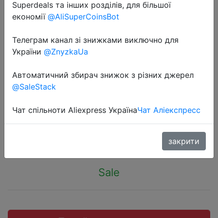
Superdeals та інших розділів, для більшої
економії
@AliSuperCoinsBot
Телеграм канал зі знижками виключно для
України
@ZnyzkaUa
2022-06-26
Мужской водонепроницаемый
Автоматичний збирач знижок з різних джерел
рюкзак для ноутбука 14 дюймов с
@SaleStack
защитой от кражи
Чат спільноти Aliexpress Україна
Чат Аліекспресс
$6.85
закрити
Sale