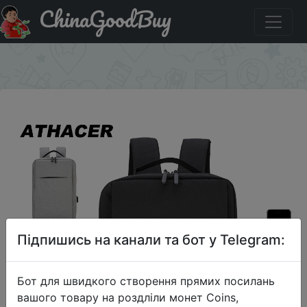
ChinaGoodBuy
Придбати Мужской водонепроницаемый рюкзак для
ноутбука 14 дюймов с защитой от кражи
×
Підпишись на канали та бот у Telegram:
Бот для швидкого створення прямих посилань
вашого товару на роздліли монет Coins,