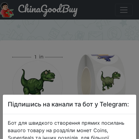
ChinaGoodBuy
Знижка на 100 шт., детские наклейки с рисунком
динозавра
×
Підпишись на канали та бот у Telegram:
Бот для швидкого створення прямих посилань
вашого товару на роздліли монет Coins,
Superdeals та інших розділів, для більшої