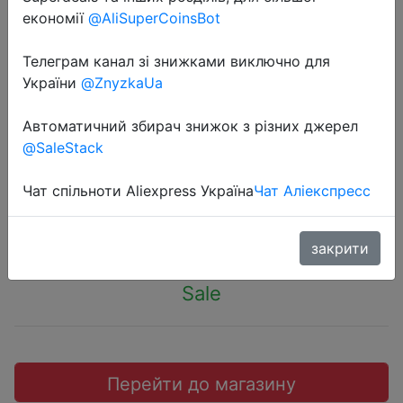
економії
@AliSuperCoinsBot
Телеграм канал зі знижками виключно для
України
@ZnyzkaUa
2022-06-24
100 шт., детские наклейки с
Автоматичний збирач знижок з різних джерел
@SaleStack
рисунком динозавра
Чат спільноти Aliexpress Україна
Чат Аліекспресс
$0.99
закрити
Sale
Перейти до магазину