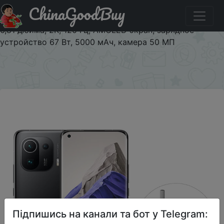
ChinaGoodBuy
Промокод на знижку $4/$389 Xiaomi Mi 11 Pro с
глобальной прошивкой, 128 Гб/256 ГБ, Snapdragon 888,
6,81 дюйма, 2K, 120 Гц, AMOLED экран, зарядное
устройство 67 Вт, 5000 мАч, камера 50 МП
×
Підпишись на канали та бот у Telegram: