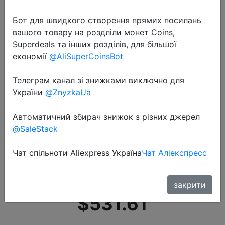
Бот для швидкого створення прямих посилань
вашого товару на роздліли монет Coins,
Superdeals та інших розділів, для більшої
економії
@AliSuperCoinsBot
Телеграм канал зі знижками виключно для
2022-06-24
України
@ZnyzkaUa
Xiaomi Mi 11 Pro с глобальной
прошивкой, 128 Гб/256 ГБ,
Автоматичний збирач знижок з різних джерел
Snapdragon 888, 6,81 дюйма, 2K,
@SaleStack
120 Гц, AMOLED экран, зарядное
устройство 67 Вт, 5000 мАч,
Чат спільноти Aliexpress Україна
Чат Аліекспресс
камера 50 МП
закрити
$531.61