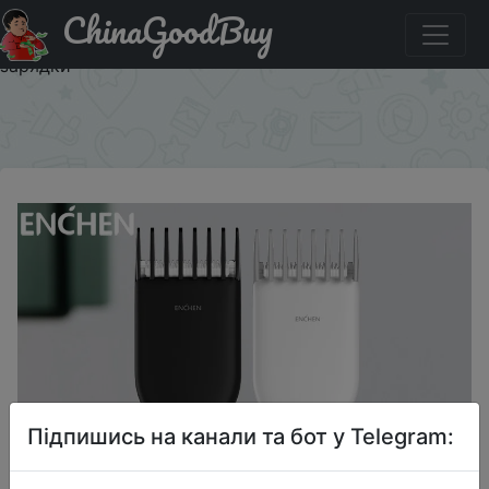
ChinaGoodBuy
Знижка на Машинка для стрижки волос ENCHEN Boost,
беспроводная, керамическая, с функцией быстрой
зарядки
×
Підпишись на канали та бот у Telegram: