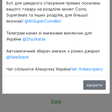
Бот для швидкого створення прямих посилань
вашого товару на роздліли монет Coins,
Superdeals та інших розділів, для більшої
економії
@AliSuperCoinsBot
Телеграм канал зі знижками виключно для
2022-06-23
України
@ZnyzkaUa
Машинка для стрижки волос
ENCHEN Boost, беспроводная,
Автоматичний збирач знижок з різних джерел
керамическая, с функцией
@SaleStack
быстрой зарядки
Чат спільноти Aliexpress Україна
Чат Аліекспресс
$10.17
закрити
Sale