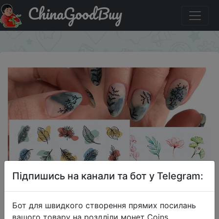
ChinaGoodBuy
Знижка на Наклейка для ногтей «Весенняя вода», 1 шт.
×
Підпишись на канали та бот у Telegram:
Бот для швидкого створення прямих посилань
вашого товару на роздліли монет Coins,