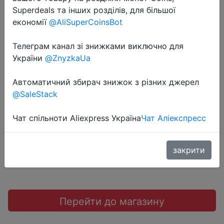
Superdeals та інших розділів, для більшої
економії
@AliSuperCoinsBot
2022-06-23
Телеграм канал зі знижками виключно для
Наклейка для ногтей «Весенняя
України
@ZnyzkaUa
вода», 1 шт.
Автоматичний збирач знижок з різних джерел
@SaleStack
$0.08
Чат спільноти Aliexpress Україна
Чат Аліекспресс
Sale
закрити
Перейти до магазину