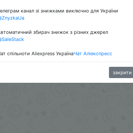
Перейти 
елеграм канал зі знижками виключно для України
@ZnyzkaUa
втоматичний збирач знижок з різних джерел
SaleStack
ат спільноти Aliexpress Україна
Чат Аліекспресс
oodBuy
закрити