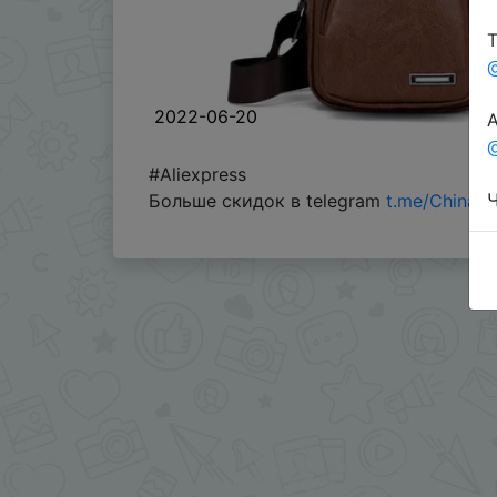
Т
2022-06-20
А
@
#Aliexpress
Ч
Больше скидок в telegram
t.me/ChinaG