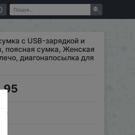
Холщовая Сумка через плечо, диагонапосылка для …
×
сумка с USB-зарядкой и
, поясная сумка, Женская
лечо, диагонапосылка для
.95
ale