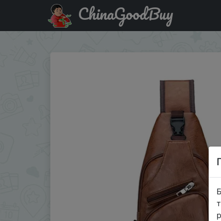
ChinaGoodBuy
Акція на Новинка 2022, мужская сумка с USB-зарядко
Б
т
р