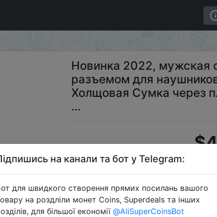
й и разъемом для наушников, поясная сумка, Женская 
Новинка 2022, мужская 
разъемом для наушников
Холщовая Сумка через п
…
$4
Підпишись на канали та бот у Telegram:
S
от для швидкого створення прямих посилань вашого
овару на роздліли монет Coins, Superdeals та інших
озділів, для більшої економії
@AliSuperCoinsBot