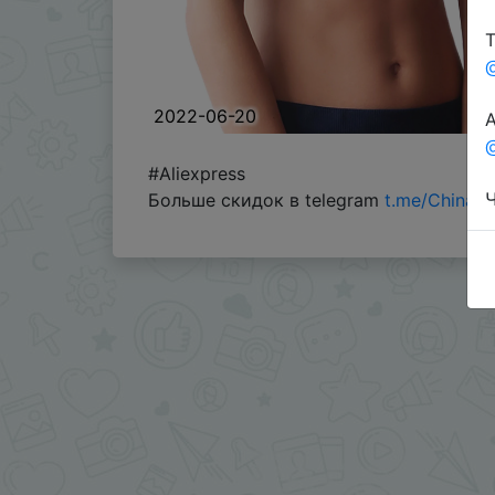
Т
2022-06-20
А
@
#Aliexpress
Ч
Больше скидок в telegram
t.me/ChinaG