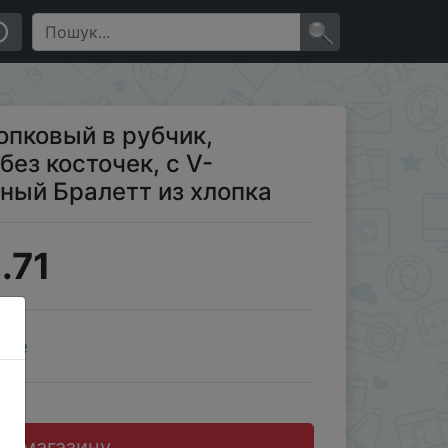
образным вырезом, удобный Бралетт из хлопка
×
опковый в рубчик,
ез косточек, с V-
ный Бралетт из хлопка
.71
ale
до магазину