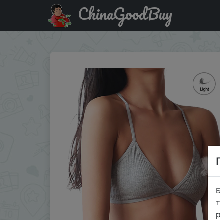
ChinaGoodBuy
Купити на розпродажі Бюстгальтер женский хлопковый 
Б
т
р