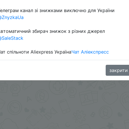
елеграм канал зі знижками виключно для України
@ZnyzkaUa
втоматичний збирач знижок з різних джерел
SaleStack
ат спільноти Aliexpress Україна
Чат Аліекспресс
oodBuy
закрити