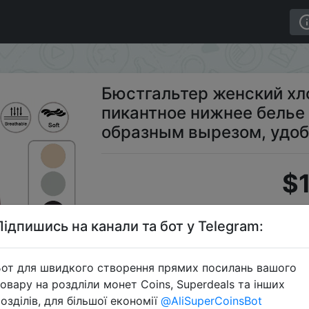
в рубчик, пикантное нижнее белье без косточек, с V-
Бюстгальтер женский хл
пикантное нижнее белье б
образным вырезом, удоб
$1
Підпишись на канали та бот у Telegram:
S
от для швидкого створення прямих посилань вашого
овару на роздліли монет Coins, Superdeals та інших
озділів, для більшої економії
@AliSuperCoinsBot
Перейти 