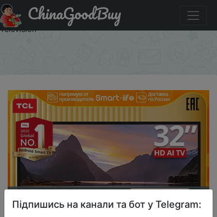
ChinaGoodBuy
Придбати по знижці $131.63/332.64 телевизор смарт
32inch TCL 32S527 HD AI Smart TV LED HD DTV Android
Television
×
Підпишись на канали та бот у Telegram: