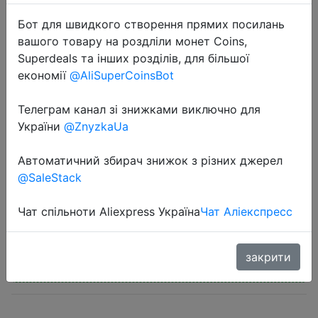
Бот для швидкого створення прямих посилань
вашого товару на роздліли монет Coins,
Superdeals та інших розділів, для більшої
економії
@AliSuperCoinsBot
2022-06-20
Телеграм канал зі знижками виключно для
телевизор смарт 32inch TCL
України
@ZnyzkaUa
32S527 HD AI Smart TV LED HD
DTV Android Television
Автоматичний збирач знижок з різних джерел
@SaleStack
13990 руб.
Чат спільноти Aliexpress Україна
Чат Аліекспресс
закрити
Промокод:
"$131.63/332.64"